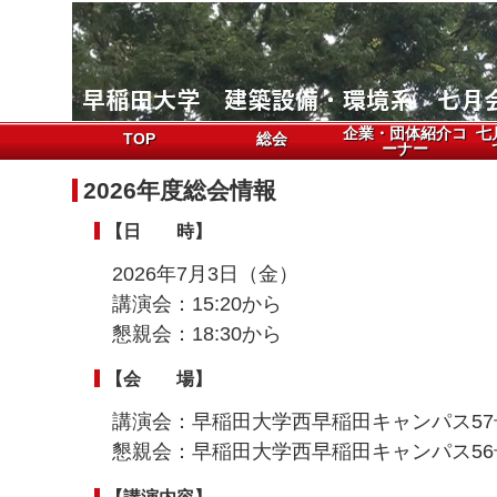
企業・団体紹介コ
七
TOP
総会
ーナー
2026年度総会情報
【日 時】
2026年7月3日（金）
講演会：15:20から
懇親会：18:30から
【会 場】
講演会：早稲田大学西早稲田キャンパス57号
懇親会：早稲田大学西早稲田キャンパス56
【講演内容】