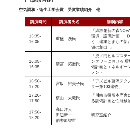
空気調和・衛生工学会賞 受賞業績紹介 他
講演時間
講演者氏名
講演内容
「温故創新の森NOVA
15:35-
環境・設備計画 −D
重盛 洸氏
16:05
く、建築とまちの新
値の創出−」
「虎ノ門ヒルズステ
16:05-
ンタワーにおける 環
清宮 拓磨氏
16:35
備計画とエネルギー
メント」
16:50-
「アズビル藤沢テク
宮坂 裕美子氏
17:20
ター第103建物」
17:20-
「川崎市役所本庁舎
横山 大毅氏
17:50
る設備計画と性能検
高口洋人
17:50-
田辺新一
研究室紹介
18:20
伯耆原智世